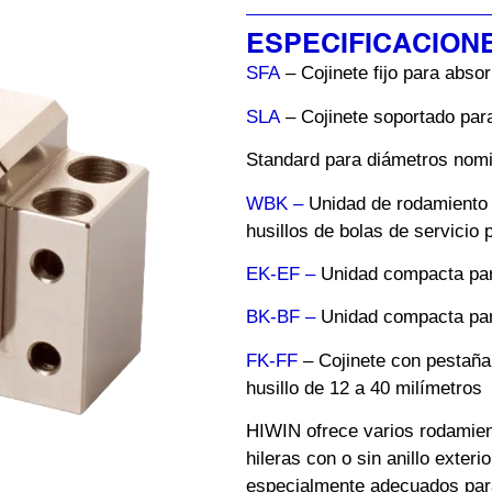
ESPECIFICACION
SFA
– Cojinete fijo para absor
SLA
– Cojinete soportado para
Standard para diámetros nomi
WBK –
Unidad de rodamiento 
husillos de bolas de servicio
EK-EF –
Unidad compacta par
BK-BF –
Unidad compacta par
FK-FF
– Cojinete con pestaña
husillo de 12 a 40 milímetros
HIWIN ofrece varios rodamien
hileras con o sin anillo exter
especialmente adecuados para 