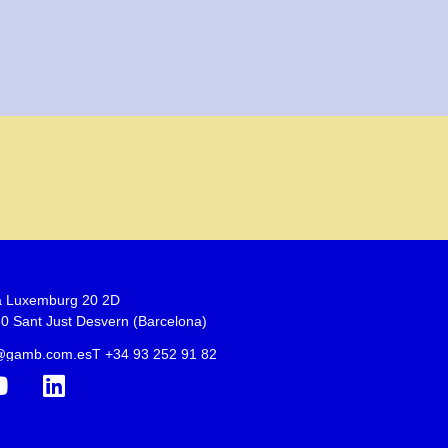
 Luxemburg 20 2D
0 Sant Just Desvern (Barcelona)
o@gamb.com.es
T +34 93 252 91 82