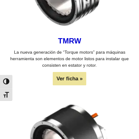
TMRW
La nueva generación de “Torque motors” para máquinas
herramienta son elementos de motor listos para instalar que
consisten en estator y rotor.
Ver ficha »
Alternar alto contraste
Alternar tamaño de letra