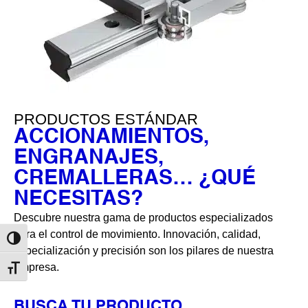
PRODUCTOS ESTÁNDAR
ACCIONAMIENTOS,
ENGRANAJES,
CREMALLERAS… ¿QUÉ
NECESITAS?
Descubre nuestra gama de productos especializados
para el control de movimiento. Innovación, calidad,
Alternar alto contraste
especialización y precisión son los pilares de nuestra
empresa.
Alternar tamaño de letra
BUSCA TU PRODUCTO