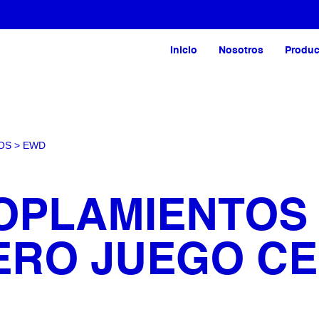
Inicio
Nosotros
Produc
OS
>
EWD
OPLAMIENTOS
ERO JUEGO C