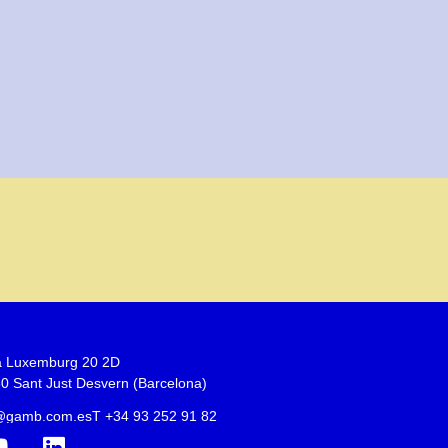
 Luxemburg 20 2D
0 Sant Just Desvern (Barcelona)
o@gamb.com.es
T +34 93 252 91 82