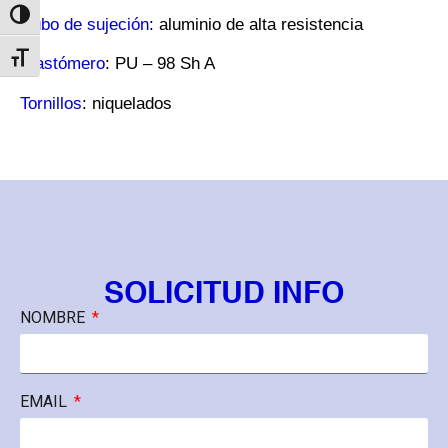
Alternar alto contraste
Cubo de sujeción
: aluminio de alta resistencia
Alternar tamaño de letra
Elastómero
: PU – 98 Sh A
Tornillos
: niquelados
SOLICITUD INFO
NOMBRE
EMAIL