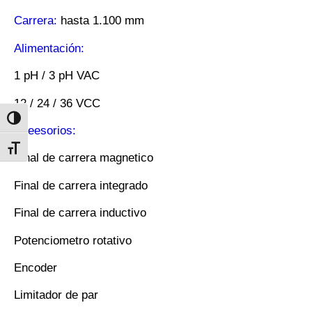
Carrera:
hasta 1.100 mm
Alimentación:
1 pH / 3 pH VAC
12 / 24 / 36 VCC
Alternar alto contraste
Aceesorios:
Alternar tamaño de letra
Final de carrera magnetico
Final de carrera integrado
Final de carrera inductivo
Potenciometro rotativo
Encoder
Limitador de par